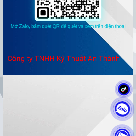
Mở Zalo, bấm quét QR để quét và xem trên điện thoại
Công ty TNHH Kỹ Thuật An Thành