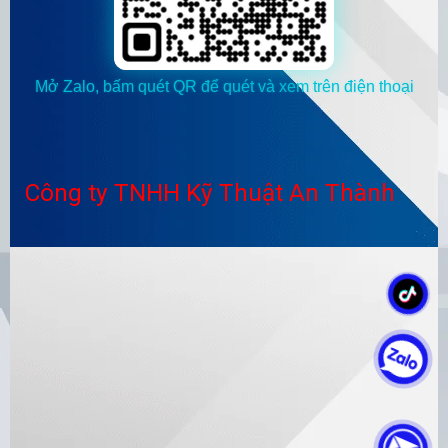
Mở Zalo, bấm quét QR để quét và xem trên điện thoại
Công ty TNHH Kỹ Thuật An Thành