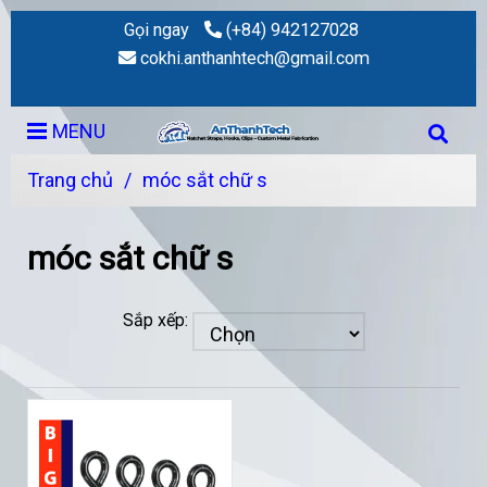
Gọi ngay
(+84) 942127028
cokhi.anthanhtech@gmail.com
MENU
Trang chủ
/
móc sắt chữ s
móc sắt chữ s
Sắp xếp: