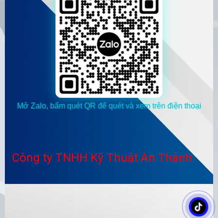
Mở Zalo, bấm quét QR để quét và xem trên điện thoại
Công ty TNHH Kỹ Thuật An Thành