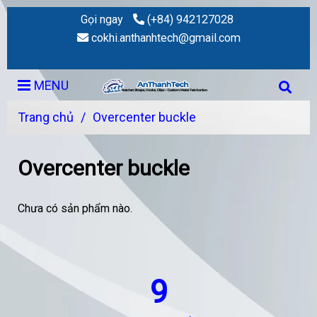
Gọi ngay
(+84) 942127028
cokhi.anthanhtech@gmail.com
MENU
Trang chủ
/
Overcenter buckle
Overcenter buckle
Chưa có sản phẩm nào.
9