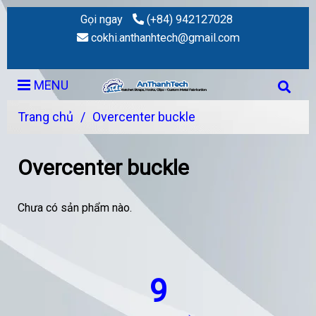
Gọi ngay
(+84) 942127028
cokhi.anthanhtech@gmail.com
MENU
Trang chủ
/
Overcenter buckle
Overcenter buckle
Chưa có sản phẩm nào.
9