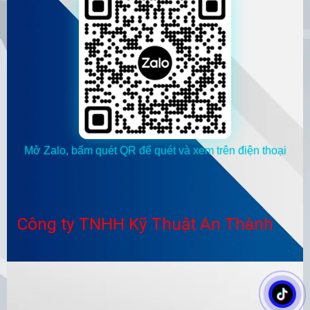
Mở Zalo, bấm quét QR để quét và xem trên điện thoại
Công ty TNHH Kỹ Thuật An Thành