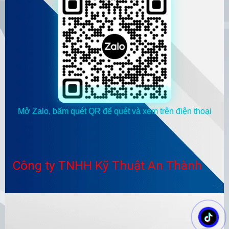
Mở Zalo, bấm quét QR để quét và xem trên điện thoại
Công ty TNHH Kỹ Thuật An Thành