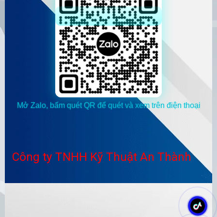
Mở Zalo, bấm quét QR để quét và xem trên điện thoại
Công ty TNHH Kỹ Thuật An Thành