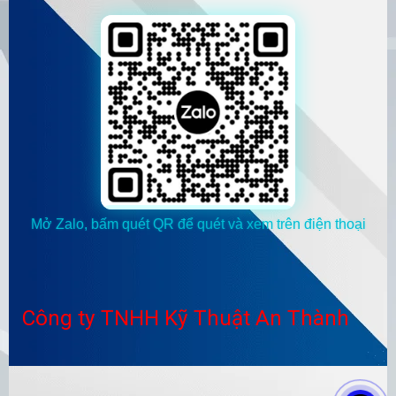
Mở Zalo, bấm quét QR để quét và xem trên điện thoại
Công ty TNHH Kỹ Thuật An Thành