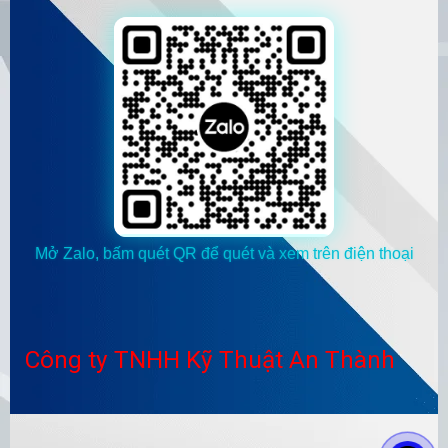
Mở Zalo, bấm quét QR để quét và xem trên điện thoại
Công ty TNHH Kỹ Thuật An Thành