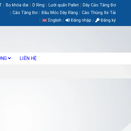
T
Bọ khóa đai
D Ring
Lưới quấn Pallet
Dây Cảo Tăng Đơ
Cảo Tăng Đơ
Đầu Móc Dây Ràng
Cảo Thùng Xe Tải
English
Đăng nhập
Đăng ký
ỤNG
LIÊN HỆ