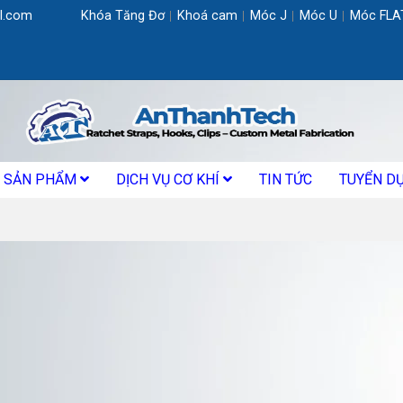
l.com
Khóa Tăng Đơ
Khoá cam
Móc J
Móc U
Móc FLA
SẢN PHẨM
DỊCH VỤ CƠ KHÍ
TIN TỨC
TUYỂN D