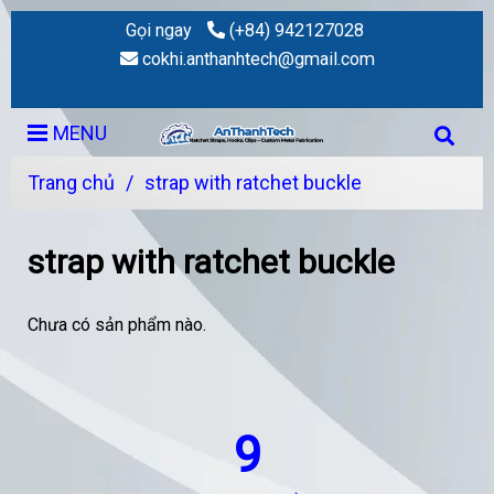
Gọi ngay
(+84) 942127028
cokhi.anthanhtech@gmail.com
MENU
Trang chủ
/
strap with ratchet buckle
strap with ratchet buckle
Chưa có sản phẩm nào.
9