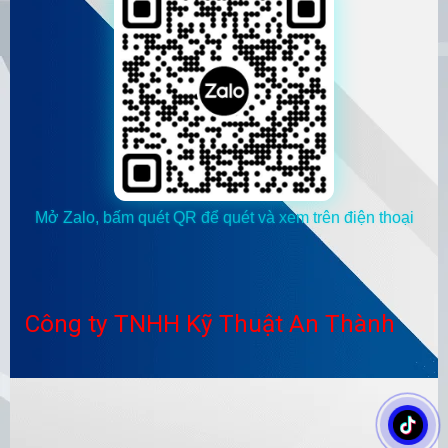
Mở Zalo, bấm quét QR để quét và xem trên điện thoại
Công ty TNHH Kỹ Thuật An Thành