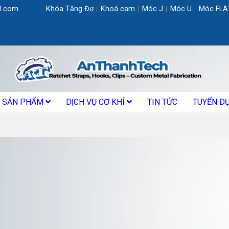
l.com
Khóa Tăng Đơ
Khoá cam
Móc J
Móc U
Móc FLA
SẢN PHẨM
DỊCH VỤ CƠ KHÍ
TIN TỨC
TUYỂN D