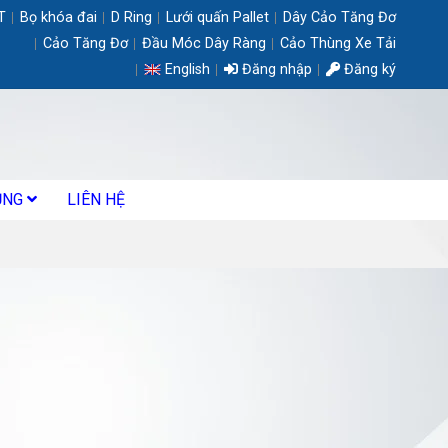
T
Bọ khóa đai
D Ring
Lưới quấn Pallet
Dây Cảo Tăng Đơ
Cảo Tăng Đơ
Đầu Móc Dây Ràng
Cảo Thùng Xe Tải
English
Đăng nhập
Đăng ký
ỤNG
LIÊN HỆ