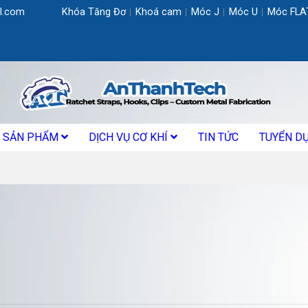
l.com
Khóa Tăng Đơ
Khoá cam
Móc J
Móc U
Móc FLA
SẢN PHẨM
DỊCH VỤ CƠ KHÍ
TIN TỨC
TUYỂN D