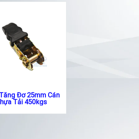
 Tăng Đơ 25mm Cán
hựa Tải 450kgs