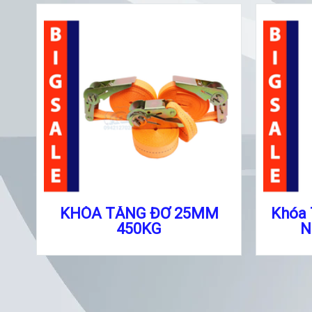
KHÓA TĂNG ĐƠ 25MM
Khóa
450KG
N