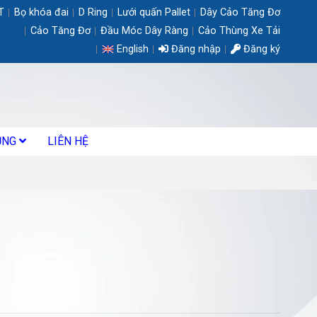
T
Bọ khóa đai
D Ring
Lưới quấn Pallet
Dây Cảo Tăng Đơ
Cảo Tăng Đơ
Đầu Móc Dây Ràng
Cảo Thùng Xe Tải
English
Đăng nhập
Đăng ký
ỤNG
LIÊN HỆ