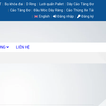
T
Bọ khóa đai
D Ring
Lưới quấn Pallet
Dây Cảo Tăng Đơ
Cảo Tăng Đơ
Đầu Móc Dây Ràng
Cảo Thùng Xe Tải
English
Đăng nhập
Đăng ký
ỤNG
LIÊN HỆ