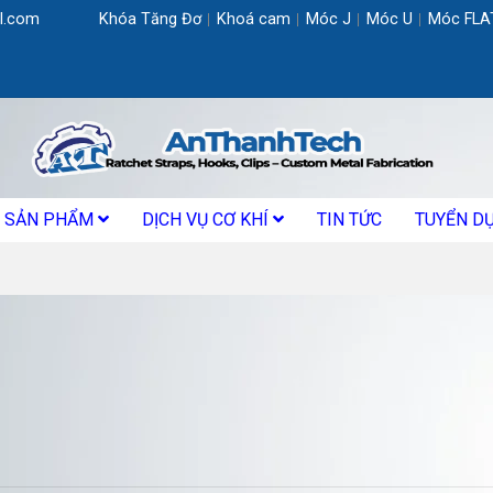
l.com
Khóa Tăng Đơ
Khoá cam
Móc J
Móc U
Móc FLA
SẢN PHẨM
DỊCH VỤ CƠ KHÍ
TIN TỨC
TUYỂN D