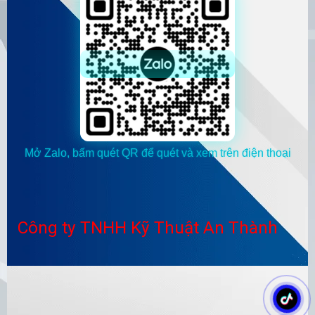
Mở Zalo, bấm quét QR để quét và xem trên điện thoại
Công ty TNHH Kỹ Thuật An Thành