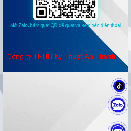
Mở Zalo, bấm quét QR để quét và xem trên điện thoại
Công ty TNHH Kỹ Thuật An Thành