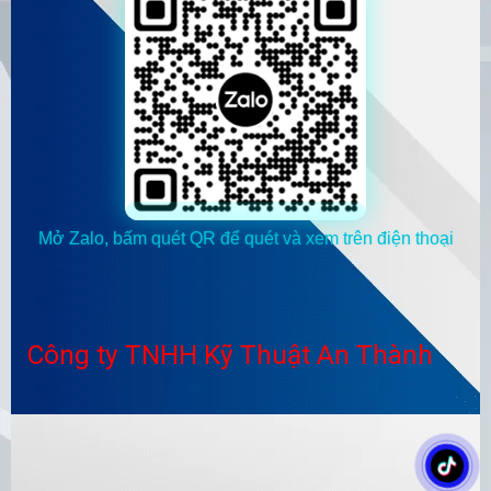
Mở Zalo, bấm quét QR để quét và xem trên điện thoại
Công ty TNHH Kỹ Thuật An Thành