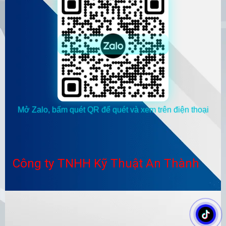
Mở Zalo, bấm quét QR để quét và xem trên điện thoại
Công ty TNHH Kỹ Thuật An Thành