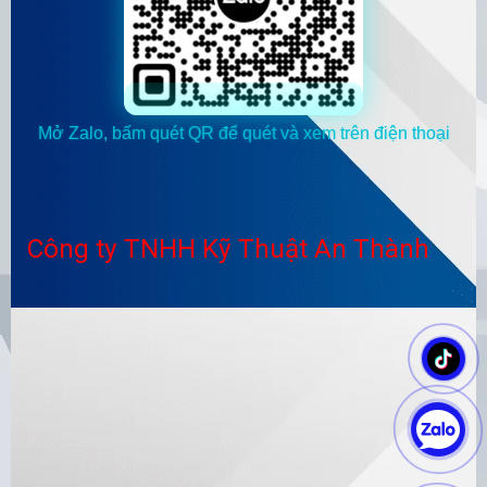
Mở Zalo, bấm quét QR để quét và xem trên điện thoại
Công ty TNHH Kỹ Thuật An Thành