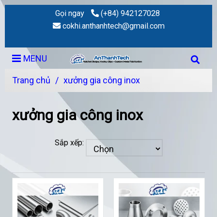
Gọi ngay
(+84) 942127028
cokhi.anthanhtech@gmail.com
MENU
Trang chủ
/
xưởng gia công inox
xưởng gia công inox
Sắp xếp: