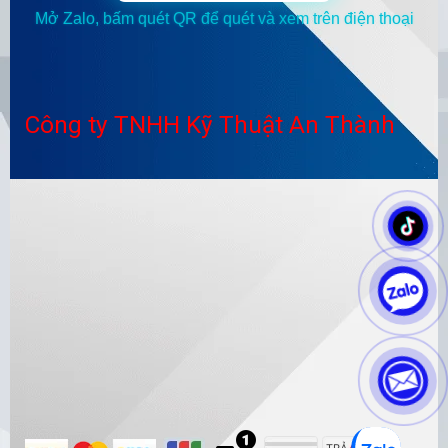
Mở Zalo, bấm quét QR để quét và xem trên điện thoại
Công ty TNHH Kỹ Thuật An Thành