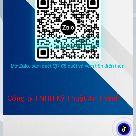
Mở Zalo, bấm quét QR để quét và xem trên điện thoại
Công ty TNHH Kỹ Thuật An Thành