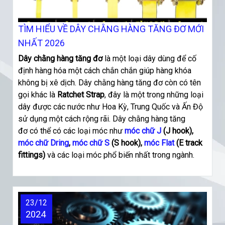
TÌM HIỂU VỀ DÂY CHẰNG HÀNG TĂNG ĐƠ MỚI
NHẤT 2026
Dây chằng hàng tăng đơ
là một loại dây dùng để cố
định hàng hóa một cách chắn chắn giúp hàng khóa
không bị xê dịch. Dây chằng hàng tăng đơ còn có tên
gọi khác là
Ratchet Strap
, đây là một trong những loại
dây được các nước như Hoa Kỳ, Trung Quốc và Ấn Độ
sử dụng một cách rộng rãi. Dây chằng hàng tăng
đơ
có thể có các loại móc như
móc chữ J
(J hook),
móc chữ Dring
,
móc chữ S
(S hook),
móc Flat
(E track
fittings)
và các loại móc phổ biến nhất trong ngành.
23/12
2024