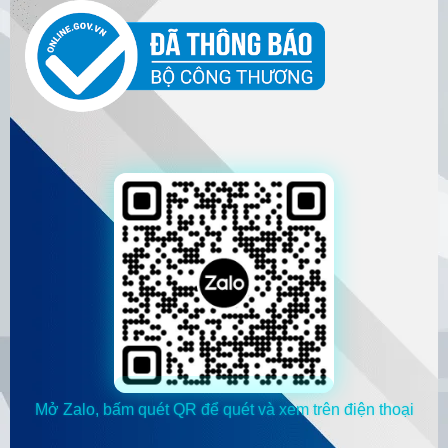
Mở Zalo, bấm quét QR để quét và xem trên điện thoại