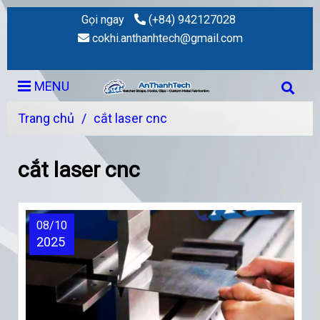
Gọi ngay
(+84) 942127028
cokhi.anthanhtech@gmail.com
MENU
Trang chủ
/
cắt laser cnc
cắt laser cnc
08/10
2025