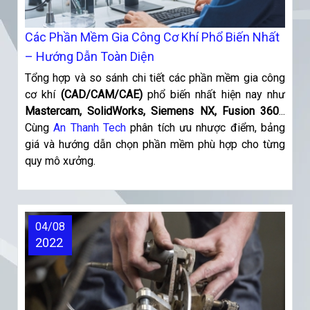
Các Phần Mềm Gia Công Cơ Khí Phổ Biến Nhất
– Hướng Dẫn Toàn Diện
Tổng hợp và so sánh chi tiết các phần mềm gia công
cơ khí
(CAD/CAM/CAE)
phổ biến nhất hiện nay như
Mastercam, SolidWorks, Siemens NX, Fusion 360
...
Cùng
An Thanh Tech
phân tích ưu nhược điểm, bảng
giá và hướng dẫn chọn phần mềm phù hợp cho từng
quy mô xưởng.
04/08
2022