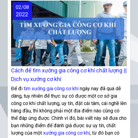
02/08
2022
Cách để tìm xưởng gia công cơ khí chất lượng ||
Dịch vụ xưởng cơ khí
Để đi
tìm xưởng gia công cơ khí
ngày nay đã quá dễ
dàng, tuy nhiên để thực sự có được một cơ sở gia
công cơ khí chất lượng, uy tín, đặt cái tâm, cái nghề lên
hàng đầu, thì không phải một địa điểm nào cũng có
thể đáp ứng được. Chính vì đó, bài viết này sẽ đưa cho
bạn những điểm để đánh giá được sự uy tín, chất
lượng của một
xưởng gia công cơ khí
, từ đó bạn có