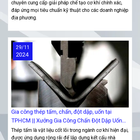
chuyên cung cấp giải pháp chế tạo cơ khí chính xác,
đáp ứng mọi tiêu chuẩn kỹ thuật cho các doanh nghiệp
địa phương.
29/11
2024
Gia công thép tấm, chấn, đột dập, uốn tại
TPHCM || Xưởng Gia Công Chấn Đột Dập Uốn
Tại TPHCM
Thép tấm là vật liệu cốt lõi trong ngành cơ khí hiện đại,
được ứng dụng rộng rãi để lắp dựng kết cấu nhà