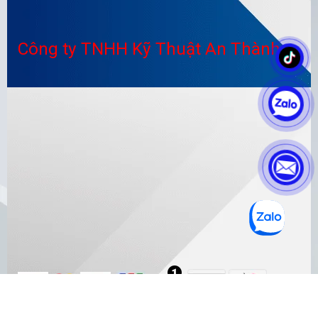
Công ty TNHH Kỹ Thuật An Thành