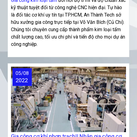
Gia công kim loại tấm
đòi hỏi độ tỉ mỉ và độ chuẩn xác
kỹ thuật tuyệt đối từ công nghệ CNC hiện đại. Tự hào
là đối tác cơ khí uy tín tại TP.HCM, An Thành Tech sở
hữu xưởng gia công trực tiếp tại Võ Văn Bích (Củ Chi).
Chúng tôi chuyên cung cấp thành phẩm kim loại tấm
chất lượng cao, tối ưu chi phí và tiến độ cho mọi dự án
công nghiệp.
05/08
2022
Gia công cơ khí nhơn trạch|| Nhận gia công cơ