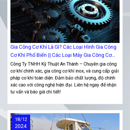
Gia Công Cơ Khí Là Gì? Các Loại Hình Gia Công
Cơ Khí Phổ Biến || Các Loại Máy Gia Công Cơ
Khí Hiện Đại
Công Ty TNHH Kỹ Thuật An Thành – Chuyên gia công
cơ khí chính xác, gia công cơ khí inox, và cung cấp giải
pháp cơ khí toàn diện. Đảm bảo chất lượng, độ chính
xác cao với công nghệ hiện đại. Liên hệ ngay để nhận
tư vấn và báo giá chi tiết!
18/12
2024