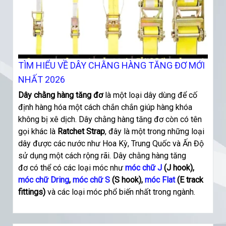
TÌM HIỂU VỀ DÂY CHẰNG HÀNG TĂNG ĐƠ MỚI
NHẤT 2026
Dây chằng hàng tăng đơ
là một loại dây dùng để cố
định hàng hóa một cách chắn chắn giúp hàng khóa
không bị xê dịch. Dây chằng hàng tăng đơ còn có tên
gọi khác là
Ratchet Strap
, đây là một trong những loại
dây được các nước như Hoa Kỳ, Trung Quốc và Ấn Độ
sử dụng một cách rộng rãi. Dây chằng hàng tăng
đơ
có thể có các loại móc như
móc chữ J
(J hook),
móc chữ Dring
,
móc chữ S
(S hook),
móc Flat
(E track
fittings)
và các loại móc phổ biến nhất trong ngành.