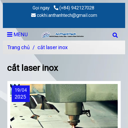
Gọi ngay
(+84) 942127028
cokhi.anthanhtech@gmail.com
MENU
Trang chủ
/
cắt laser inox
cắt laser inox
19/04
2025