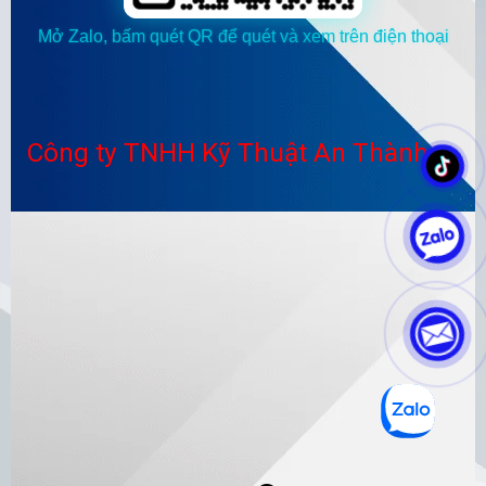
Mở Zalo, bấm quét QR để quét và xem trên điện thoại
Công ty TNHH Kỹ Thuật An Thành