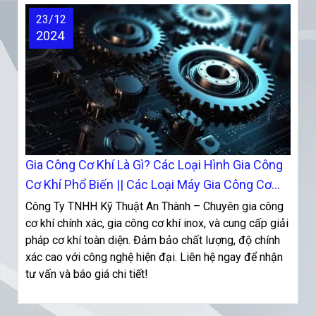
23/12
2024
Gia Công Cơ Khí Là Gì? Các Loại Hình Gia Công
Cơ Khí Phổ Biến || Các Loại Máy Gia Công Cơ
Khí Hiện Đại
Công Ty TNHH Kỹ Thuật An Thành – Chuyên gia công
cơ khí chính xác, gia công cơ khí inox, và cung cấp giải
pháp cơ khí toàn diện. Đảm bảo chất lượng, độ chính
xác cao với công nghệ hiện đại. Liên hệ ngay để nhận
tư vấn và báo giá chi tiết!