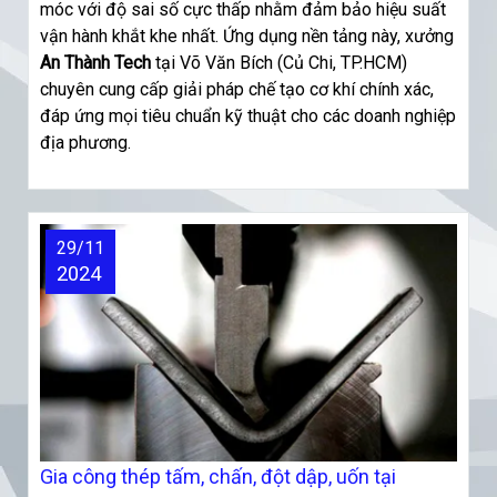
móc với độ sai số cực thấp nhằm đảm bảo hiệu suất
vận hành khắt khe nhất. Ứng dụng nền tảng này, xưởng
An Thành Tech
tại Võ Văn Bích (Củ Chi, TP.HCM)
chuyên cung cấp giải pháp chế tạo cơ khí chính xác,
đáp ứng mọi tiêu chuẩn kỹ thuật cho các doanh nghiệp
địa phương.
29/11
2024
Gia công thép tấm, chấn, đột dập, uốn tại