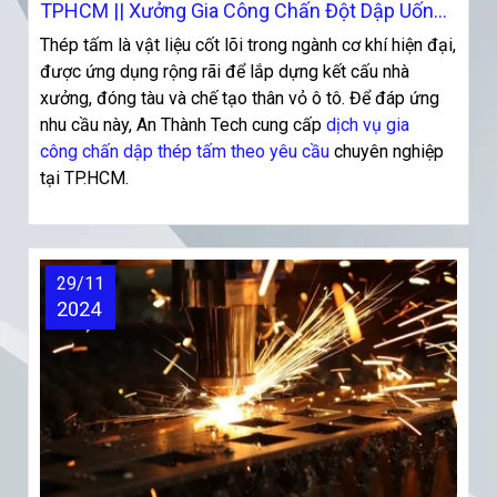
TPHCM || Xưởng Gia Công Chấn Đột Dập Uốn
Tại TPHCM
Thép tấm là vật liệu cốt lõi trong ngành cơ khí hiện đại,
được ứng dụng rộng rãi để lắp dựng kết cấu nhà
xưởng, đóng tàu và chế tạo thân vỏ ô tô. Để đáp ứng
nhu cầu này, An Thành Tech cung cấp
dịch vụ gia
công chấn dập thép tấm theo yêu cầu
chuyên nghiệp
tại TP.HCM.
29/11
2024