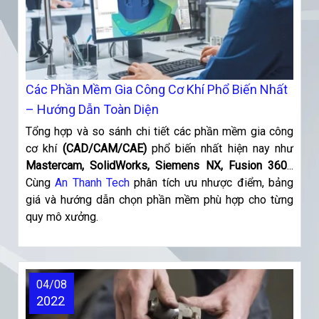
Các Phần Mềm Gia Công Cơ Khí Phổ Biến Nhất
– Hướng Dẫn Toàn Diện
Tổng hợp và so sánh chi tiết các phần mềm gia công
cơ khí
(CAD/CAM/CAE)
phổ biến nhất hiện nay như
Mastercam, SolidWorks, Siemens NX, Fusion 360
...
Cùng
An Thanh Tech
phân tích ưu nhược điểm, bảng
giá và hướng dẫn chọn phần mềm phù hợp cho từng
quy mô xưởng.
04/08
2022