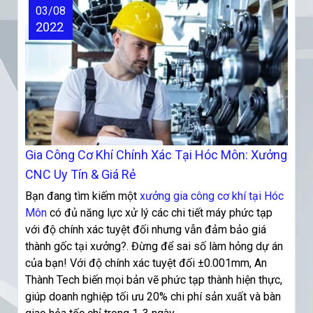
03/08
2022
Gia Công Cơ Khí Chính Xác Tại Hóc Môn: Xưởng
CNC Uy Tín & Giá Rẻ
Bạn đang tìm kiếm một
xưởng gia công cơ khí tại Hóc
Môn
có đủ năng lực xử lý các chi tiết máy phức tạp
với độ chính xác tuyệt đối nhưng vẫn đảm bảo giá
thành gốc tại xưởng?. Đừng để sai số làm hỏng dự án
của bạn! Với độ chính xác tuyệt đối ±0.001mm, An
Thành Tech biến mọi bản vẽ phức tạp thành hiện thực,
giúp doanh nghiệp tối ưu 20% chi phí sản xuất và bàn