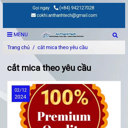
Gọi ngay
(+84) 942127028
cokhi.anthanhtech@gmail.com
MENU
Trang chủ
/
cắt mica theo yêu cầu
cắt mica theo yêu cầu
02/12
2024