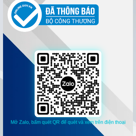
Mở Zalo, bấm quét QR để quét và xem trên điện thoại