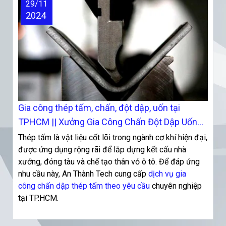
29/11
2024
Gia công thép tấm, chấn, đột dập, uốn tại
TPHCM || Xưởng Gia Công Chấn Đột Dập Uốn
Tại TPHCM
Thép tấm là vật liệu cốt lõi trong ngành cơ khí hiện đại,
được ứng dụng rộng rãi để lắp dựng kết cấu nhà
xưởng, đóng tàu và chế tạo thân vỏ ô tô. Để đáp ứng
nhu cầu này, An Thành Tech cung cấp
dịch vụ gia
công chấn dập thép tấm theo yêu cầu
chuyên nghiệp
tại TP.HCM.