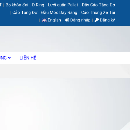
T
Bọ khóa đai
D Ring
Lưới quấn Pallet
Dây Cảo Tăng Đơ
Cảo Tăng Đơ
Đầu Móc Dây Ràng
Cảo Thùng Xe Tải
English
Đăng nhập
Đăng ký
ỤNG
LIÊN HỆ