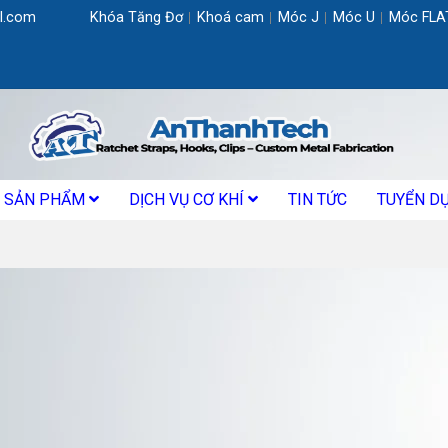
l.com
Khóa Tăng Đơ
Khoá cam
Móc J
Móc U
Móc FLA
SẢN PHẨM
DỊCH VỤ CƠ KHÍ
TIN TỨC
TUYỂN D