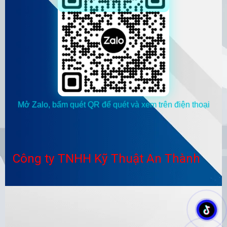
Mở Zalo, bấm quét QR để quét và xem trên điện thoại
Công ty TNHH Kỹ Thuật An Thành