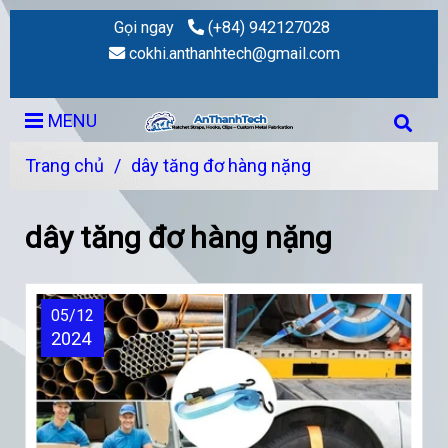
Gọi ngay
(+84) 942127028
cokhi.anthanhtech@gmail.com
MENU
Trang chủ
/
dây tăng đơ hàng nặng
dây tăng đơ hàng nặng
05/12
2024