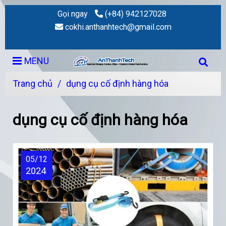
Gọi ngay
(+84) 942127028
cokhi.anthanhtech@gmail.com
MENU
Trang chủ
/
dụng cụ cố định hàng hóa
dụng cụ cố định hàng hóa
05/12
2024