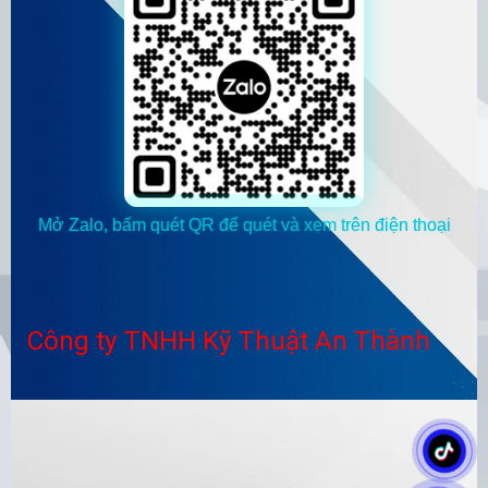
Mở Zalo, bấm quét QR để quét và xem trên điện thoại
Công ty TNHH Kỹ Thuật An Thành