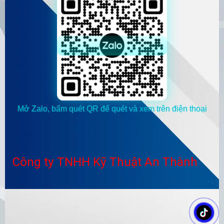
Mở Zalo, bấm quét QR để quét và xem trên điện thoại
Công ty TNHH Kỹ Thuật An Thành