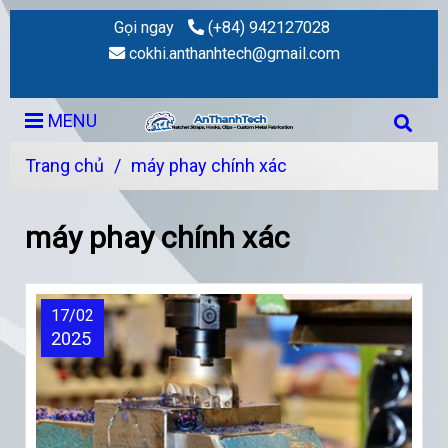
Gọi ngay
(+84) 942127028
cokhi.anthanhtech@gmail.com
MENU
Trang chủ
/
máy phay chính xác
máy phay chính xác
17/02
2025