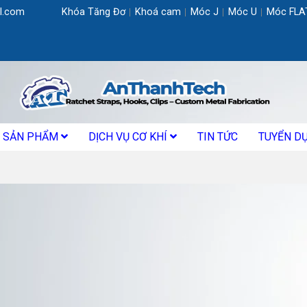
l.com
Khóa Tăng Đơ
Khoá cam
Móc J
Móc U
Móc FLA
SẢN PHẨM
DỊCH VỤ CƠ KHÍ
TIN TỨC
TUYỂN D