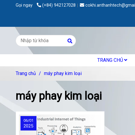
Gọi ngay
(+84) 942127028
cokhi.anthanhtech@gmai
TRANG CHỦ
Trang chủ
/
máy phay kim loại
máy phay kim loại
06/01
2025