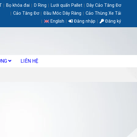
T
Bọ khóa đai
D Ring
Lưới quấn Pallet
Dây Cảo Tăng Đơ
Cảo Tăng Đơ
Đầu Móc Dây Ràng
Cảo Thùng Xe Tải
English
Đăng nhập
Đăng ký
ỤNG
LIÊN HỆ