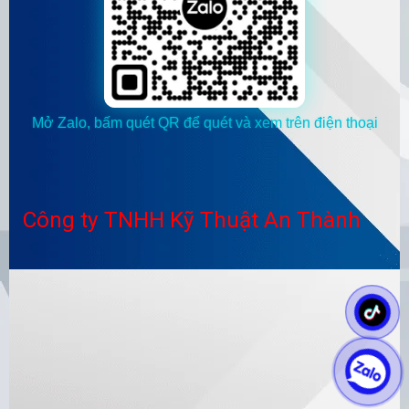
Mở Zalo, bấm quét QR để quét và xem trên điện thoại
Công ty TNHH Kỹ Thuật An Thành