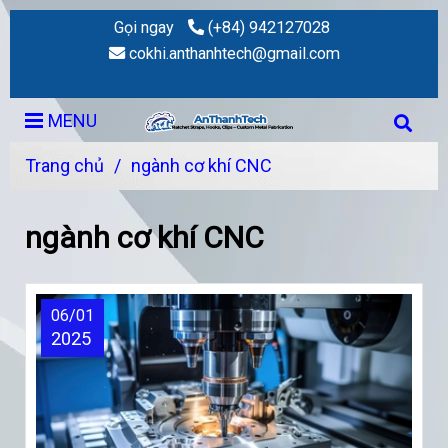
Gọi ngay
(+84) 942127028
cokhi.anthanhtech@gmail.com
MENU
Trang chủ
/
ngành cơ khí CNC
ngành cơ khí CNC
06/01
2025