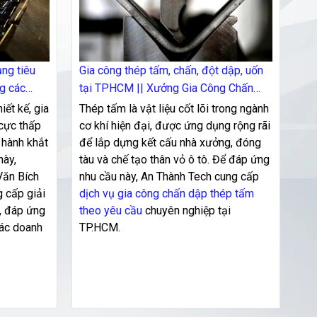
ụng tiêu
Gia công thép tấm, chấn, đột dập, uốn
ng các
tại TPHCM || Xưởng Gia Công Chấn
Đột Dập Uốn Tại TPHCM
iết kế, gia
Thép tấm là vật liệu cốt lõi trong ngành
cực thấp
cơ khí hiện đại, được ứng dụng rộng rãi
 hành khắt
để lắp dựng kết cấu nhà xưởng, đóng
này,
tàu và chế tạo thân vỏ ô tô. Để đáp ứng
Văn Bích
nhu cầu này, An Thành Tech cung cấp
 cấp giải
dịch vụ gia công chấn dập thép tấm
c, đáp ứng
theo yêu cầu
chuyên nghiệp tại
các doanh
TP.HCM.