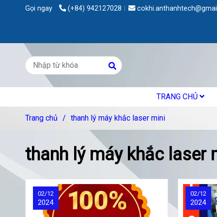
Gọi ngay
(+84) 942127028
cokhi.anthanhtech@gmai
TRANG CHỦ
Trang chủ
/
thanh lý máy khắc laser mini
thanh lý máy khắc laser 
02/12
02/12
2024
2024