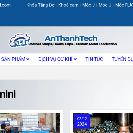
l.com
Khóa Tăng Đơ
Khoá cam
Móc J
Móc U
Móc FLA
SẢN PHẨM
DỊCH VỤ CƠ KHÍ
TIN TỨC
TUYỂN D
mini
02/12
2024