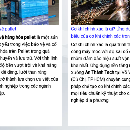
ệ pallet
Cơ khí chính xác là gì? Ứng d
biểu của cơ khí chính xác tro
vệ hàng hóa pallet
là một sản
ngành nghề
 yếu trong việc bảo vệ và cố
Cơ khí chính xác là quá trình th
hóa trên Pallet trong quá
công máy móc với độ sai số 
chuyển và lưu trữ. Với tính linh
nhằm đảm bảo hiệu suất vận
độ bền vượt trội và khả năng
khe nhất. Ứng dụng nền tảng 
 dễ dàng, lưới thun ràng
xưởng
An Thành Tech
tại Võ 
trở thành lựa chọn ưu việt của
(Củ Chi, TP.HCM) chuyên cung
nh nghiệp trong các ngành
pháp chế tạo cơ khí chính xá
ệp.
mọi tiêu chuẩn kỹ thuật cho 
nghiệp địa phương.