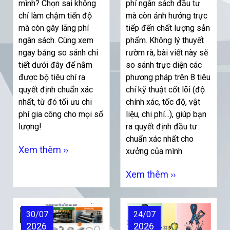
mình? Chọn sai không
phí ngân sách đầu tư
chỉ làm chậm tiến độ
mà còn ảnh hưởng trực
mà còn gây lãng phí
tiếp đến chất lượng sản
ngân sách. Cùng xem
phẩm. Không lý thuyết
ngay bảng so sánh chi
rườm rà, bài viết này sẽ
tiết dưới đây để nắm
so sánh trực diện các
được bộ tiêu chí ra
phương pháp trên 8 tiêu
quyết định chuẩn xác
chí kỹ thuật cốt lõi (độ
nhất, từ đó tối ưu chi
chính xác, tốc độ, vật
phí gia công cho mọi số
liệu, chi phí...), giúp bạn
lượng!
ra quyết định đầu tư
chuẩn xác nhất cho
Xem thêm ››
xưởng của mình
Xem thêm ››
30/07
24/07
2026
2026