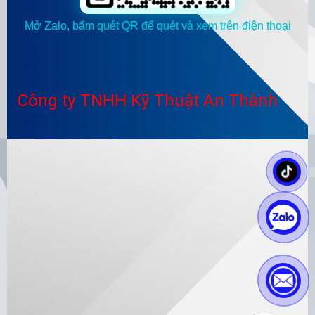
Mở Zalo, bấm quét QR để quét và xem trên điện thoại
Công ty TNHH Kỹ Thuật An Thành