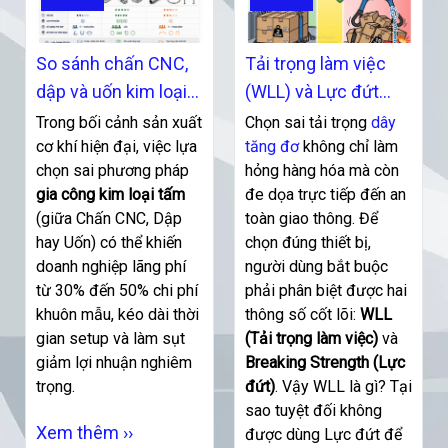
So sánh chấn CNC,
Tải trọng làm việc
dập và uốn kim loại
(WLL) và Lực đứt
phương pháp tối ưu
(Breaking Strength)
Trong bối cảnh sản xuất
Chọn sai tải trọng
dây
cho sản xuất
cơ khí hiện đại, việc lựa
của dây tăng đơ là
tăng đơ
không chỉ làm
chọn sai phương pháp
hỏng hàng hóa mà còn
gì?
gia công kim loại tấm
đe dọa trực tiếp đến an
(giữa Chấn CNC, Dập
toàn giao thông. Để
hay Uốn) có thể khiến
chọn đúng thiết bị,
doanh nghiệp lãng phí
người dùng bắt buộc
từ 30% đến 50% chi phí
phải phân biệt được hai
khuôn mẫu, kéo dài thời
thông số cốt lõi:
WLL
gian setup và làm sụt
(Tải trọng làm việc)
và
giảm lợi nhuận nghiêm
Breaking Strength (Lực
trọng.
đứt)
. Vậy WLL là gì? Tại
sao tuyệt đối không
Xem thêm ››
được dùng Lực đứt để