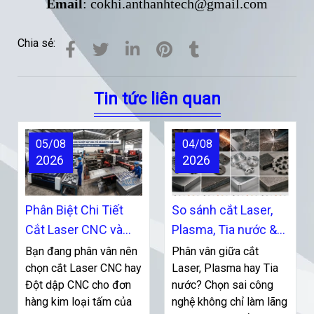
Email
: cokhi.anthanhtech@gmail.com
Chia sẻ:
Tin tức liên quan
05/08
04/08
2026
2026
Phân Biệt Chi Tiết
So sánh cắt Laser,
Cắt Laser CNC và
Plasma, Tia nước &
Đột Dập CNC: Ưu
CNC: Nên mua máy
Bạn đang phân vân nên
Phân vân giữa cắt
Nhược Điểm & Kinh
chọn cắt Laser CNC hay
nào?
Laser, Plasma hay Tia
Đột dập CNC cho đơn
nước? Chọn sai công
Nghiệm Lựa Chọn
hàng kim loại tấm của
nghệ không chỉ làm lãng