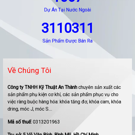
Dự Án Tại Nước Ngoài
3110311
Sản Phẩm Được Bán Ra
Về Chúng Tôi
Công ty TNHH Kỹ Thuật An Thành
chuyên sản xuất các
sản phẩm phụ kiện cơ khí, các sản phẩm phục vụ cho
việc ràng buộc hàng hóa: khóa tăng đơ, khóa cam, khóa
dring, móc J, móc S....
Mã số thuế:
0313201963
Trụ sở: 5 Võ Văn Bích, Bình Mỹ, Hồ Chí Minh