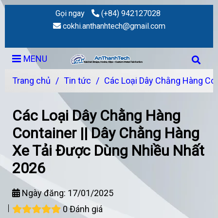
Gọi ngay
(+84) 942127028
cokhi.anthanhtech@gmail.com
MENU
Trang chủ
/
Tin tức
/
Các Loại Dây Chằng Hàng Con
Các Loại Dây Chằng Hàng
Container || Dây Chằng Hàng
Xe Tải Được Dùng Nhiều Nhất
2026
Ngày đăng:
17/01/2025
0 Đánh giá