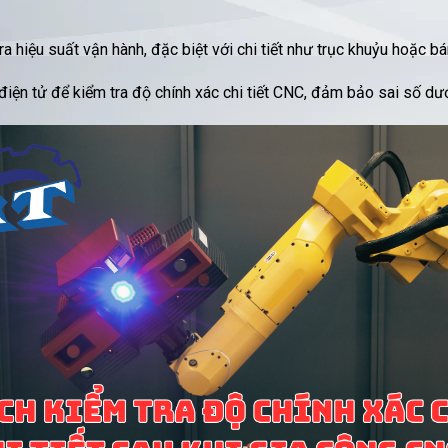
ra hiệu suất vận hành, đặc biệt với chi tiết như trục khuỷu hoặc bá
iện tử để kiểm tra độ chính xác chi tiết CNC, đảm bảo sai số d