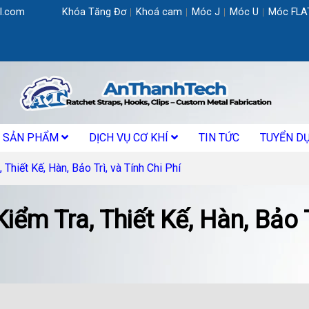
l.com
Khóa Tăng Đơ
Khoá cam
Móc J
Móc U
Móc FLA
SẢN PHẨM
DỊCH VỤ CƠ KHÍ
TIN TỨC
TUYỂN D
 Thiết Kế, Hàn, Bảo Trì, và Tính Chi Phí
iểm Tra, Thiết Kế, Hàn, Bảo T