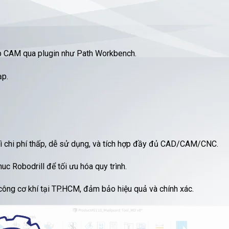
hợp CAM qua plugin như Path Workbench.
ạp.
ì chi phí thấp, dễ sử dụng, và tích hợp đầy đủ CAD/CAM/CNC.
 Robodrill để tối ưu hóa quy trình.
 công cơ khí tại TP.HCM, đảm bảo hiệu quả và chính xác.