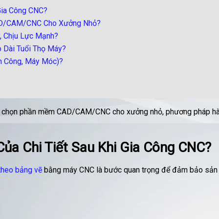
 Gia Công CNC?
CAD/CAM/CNC Cho Xưởng Nhỏ?
, Chịu Lực Mạnh?
o Dài Tuổi Thọ Máy?
hân Công, Máy Móc)?
, chọn phần mềm CAD/CAM/CNC cho xưởng nhỏ, phương pháp hàn kết 
Của Chi Tiết Sau Khi Gia Công CNC?
 theo bảng vẽ
bằng máy CNC là bước quan trọng để đảm bảo sản p