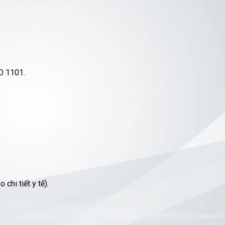
SO 1101.
hi tiết y tế).