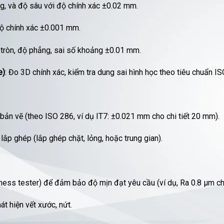
ong, và độ sâu với độ chính xác ±0.02 mm.
độ chính xác ±0.001 mm.
ộ tròn, độ phẳng, sai số khoảng ±0.01 mm.
e)
: Đo 3D chính xác, kiểm tra dung sai hình học theo tiêu chuẩn I
 bản vẽ (theo ISO 286, ví dụ IT7: ±0.021 mm cho chi tiết 20 mm).
ắp ghép (lắp ghép chặt, lỏng, hoặc trung gian).
s tester) để đảm bảo độ mịn đạt yêu cầu (ví dụ, Ra 0.8 µm cho c
t hiện vết xước, nứt.