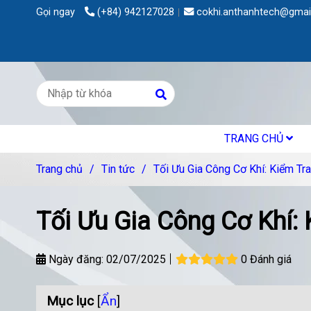
Gọi ngay
(+84) 942127028
cokhi.anthanhtech@gmai
TRANG CHỦ
Trang chủ
/
Tin tức
/
Tối Ưu Gia Công Cơ Khí: Kiểm Tra,
Tối Ưu Gia Công Cơ Khí: K
Ngày đăng:
02/07/2025
0 Đánh giá
Mục lục
[
Ẩn
]