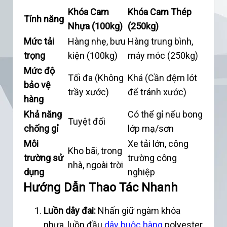
Khóa Cam
Khóa Cam Thép
Tính năng
Nhựa (100kg)
(250kg)
Mức tải
Hàng nhẹ, bưu
Hàng trung bình,
trọng
kiện (100kg)
máy móc (250kg)
Mức độ
Tối đa (Không
Khá (Cần đệm lót
bảo vệ
trầy xước)
để tránh xước)
hàng
Khả năng
Có thể gỉ nếu bong
Tuyệt đối
chống gỉ
lớp mạ/sơn
Môi
Xe tải lớn, công
Kho bãi, trong
trường sử
trường công
nhà, ngoài trời
dụng
nghiệp
Hướng Dẫn Thao Tác Nhanh
Luồn dây đai:
Nhấn giữ ngàm khóa
nhựa, luồn đầu
dây buộc hàng
polyester