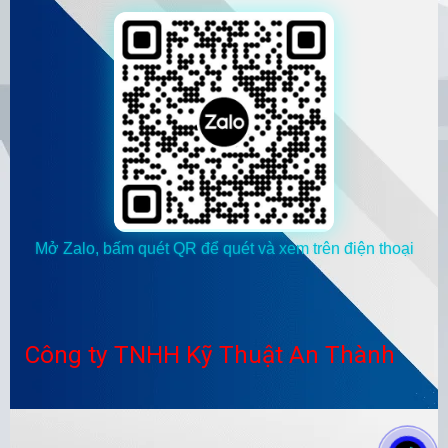
Mở Zalo, bấm quét QR để quét và xem trên điện thoại
Công ty TNHH Kỹ Thuật An Thành