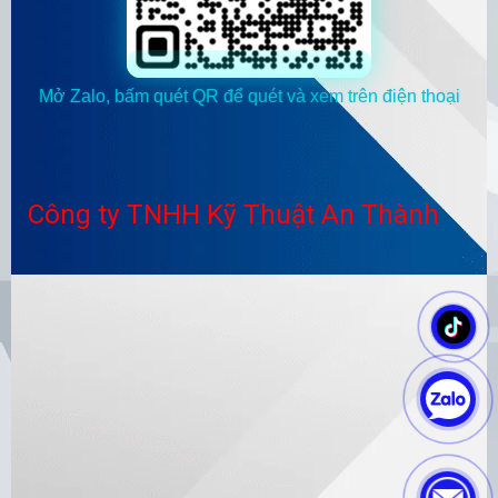
Mở Zalo, bấm quét QR để quét và xem trên điện thoại
Công ty TNHH Kỹ Thuật An Thành