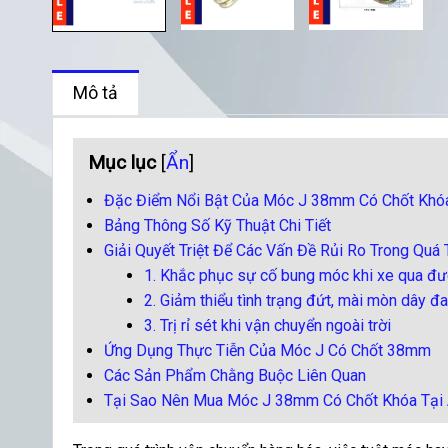
Mô tả
Mục lục
[
Ẩn
]
Đặc Điểm Nổi Bật Của Móc J 38mm Có Chốt Khó
Bảng Thông Số Kỹ Thuật Chi Tiết
Giải Quyết Triệt Để Các Vấn Đề Rủi Ro Trong Quá 
1. Khắc phục sự cố bung móc khi xe qua đ
2. Giảm thiểu tình trạng đứt, mài mòn dây đa
3. Trị rỉ sét khi vận chuyển ngoài trời
Ứng Dụng Thực Tiễn Của Móc J Có Chốt 38mm
Các Sản Phẩm Chằng Buộc Liên Quan
Tại Sao Nên Mua Móc J 38mm Có Chốt Khóa Tại 