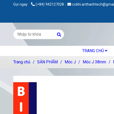
Gọi ngay
(+84) 942127028
cokhi.anthanhtech@gmai
TRANG CHỦ
Trang chủ
/
SẢN PHẨM
/
Móc J
/
Móc J 38mm
/