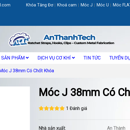
l.com
Khóa Tăng Đơ
Khoá cam
Móc J
Móc U
Móc FLA
SẢN PHẨM
DỊCH VỤ CƠ KHÍ
TIN TỨC
TUYỂN D
Móc J 38mm Có Chốt Khóa
Móc J 38mm Có Ch
1 Đánh giá
Nhà sản xuất:
An Thành