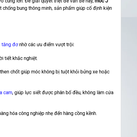
ô cùng lớn. Để giải quyết triệt để vấn đề này,
móc J
ốt chống bung thông minh, sản phẩm giúp cố định kiện
 tăng đơ
nhờ các ưu điểm vượt trội:
 tiết khắc nghiệt.
 then chốt giúp móc không bị tuột khỏi bửng xe hoặc
a cam
, giúp lực siết được phân bố đều, không làm cứa
 hàng hóa công nghiệp nhẹ đến hàng cồng kềnh.