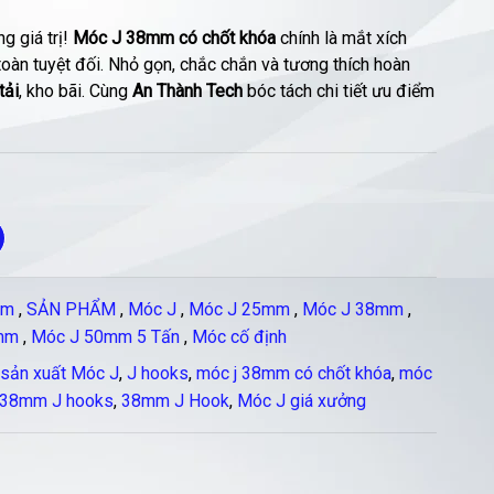
g giá trị!
Móc J 38mm có chốt khóa
chính là mắt xích
 toàn tuyệt đối. Nhỏ gọn, chắc chắn và tương thích hoàn
tải
, kho bãi. Cùng
An Thành Tech
bóc tách chi tiết ưu điểm
mm
,
SẢN PHẨM
,
Móc J
,
Móc J 25mm
,
Móc J 38mm
,
mm
,
Móc J 50mm 5 Tấn
,
Móc cố định
sản xuất Móc J
,
J hooks
,
móc j 38mm có chốt khóa
,
móc
38mm J hooks
,
38mm J Hook
,
Móc J giá xưởng