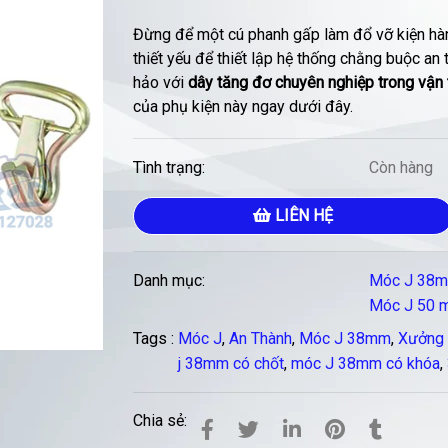
Đừng để một cú phanh gấp làm đổ vỡ kiện hàn
thiết yếu để thiết lập hệ thống chằng buộc an
hảo với
dây tăng đơ chuyên nghiệp trong vận 
của phụ kiện này ngay dưới đây.
Tình trạng:
Còn hàng
LIÊN HỆ
Danh mục:
Móc J 38
Móc J 50 
Tags :
Móc J
,
An Thành
,
Móc J 38mm
,
Xưởng 
j 38mm có chốt
,
móc J 38mm có khóa
,
Chia sẻ: