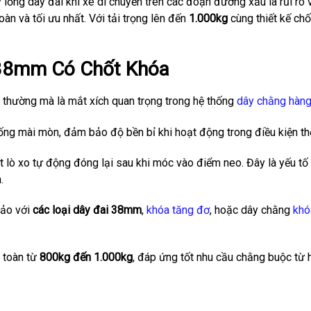
 lỏng dây đai khi xe di chuyển trên các đoạn đường xấu là rủi ro v
àn và tối ưu nhất. Với tải trọng lên đến
1.000kg
cùng thiết kế ch
 38mm Có Chốt Khóa
 thường mà là mắt xích quan trọng trong hệ thống
dây chằng hàng
ng mài mòn, đảm bảo độ bền bỉ khi hoạt động trong điều kiện thời
 lò xo tự động đóng lại sau khi móc vào điểm neo. Đây là yếu tố
.
hảo với
các loại dây đai 38mm
,
khóa tăng đơ
, hoặc dây chằng
khó
n toàn từ
800kg đến 1.000kg
, đáp ứng tốt nhu cầu chằng buộc từ