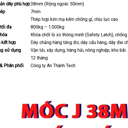
bản dây phù hợp
38mm (Rộng ngoài: 50mm)
hép
7mm
Thép hợp kim mạ kẽm chống gỉ, chịu lực cao
 tối đa
800kg – 1.000kg
khóa
Khóa chốt lò xo thông minh (Safety Latch), chống
 kết hợp
Dây chằng hàng tăng đơ, dây cẩu hàng, dây đai 
ng sử dụng
Vận tải, xây dựng, hàng hải, nông nghiệp, kho bãi
12 tháng
 & Phân phối
Công ty An Thành Tech