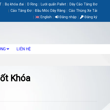
T
Bọ khóa đai
D Ring
Lưới quấn Pallet
Dây Cảo Tăng Đơ
Cảo Tăng Đơ
Đầu Móc Dây Ràng
Cảo Thùng Xe Tải
English
Đăng nhập
Đăng ký
ỤNG
LIÊN HỆ
ốt Khóa