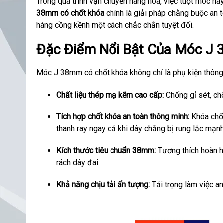
Trong quá trình vận chuyển hàng hóa, việc tuột móc hay
38mm có chốt khóa
chính là giải pháp chằng buộc an to
hàng cồng kềnh một cách chắc chắn tuyệt đối.
Đặc Điểm Nổi Bật Của Móc J
Móc J 38mm có chốt khóa không chỉ là phụ kiện thông
Chất liệu thép mạ kẽm cao cấp:
Chống gỉ sét, chố
Tích hợp chốt khóa an toàn thông minh:
Khóa chốt
thanh ray ngay cả khi dây chằng bị rung lắc mạnh
Kích thước tiêu chuẩn 38mm:
Tương thích hoàn 
rách dây đai.
Khả năng chịu tải ấn tượng:
Tải trọng làm việc a