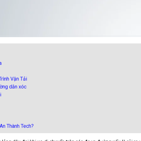
a
Trình Vận Tải
ường dằn xóc
i
An Thành Tech?