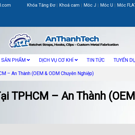
l.com
Khóa Tăng Đơ
Khoá cam
Móc J
Móc U
Móc FLA
SẢN PHẨM
DỊCH VỤ CƠ KHÍ
TIN TỨC
TUYỂN D
HCM – An Thành (OEM & ODM Chuyên Nghiệp)
Tại TPHCM – An Thành (OE