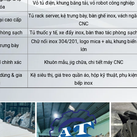
Vỏ tủ điện, khung băng tải, vỏ robot công nghiệp
óa
Tủ rack server, kệ trưng bày, bàn ghế inox, vách ngă
oại cao cấp
CNC
 phòng sạch
Tủ thuốc y tế, xe đẩy inox, bàn thao tác phòng sạc
Chữ nổi inox 304/201, logo mica + alu, khung biển
trưng bày
lớn
í chính xác
Khuôn mẫu, jig chữa, chi tiết máy CNC
dùng & gia
Kệ siêu thị, giá treo quần áo, hộp kỹ thuật, phụ kiện
g
bếp inox