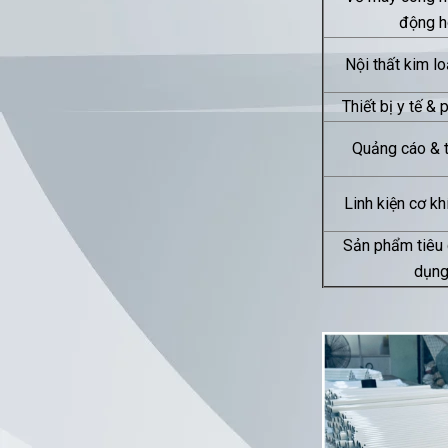
động h
Nội thất kim l
Thiết bị y tế &
Quảng cáo & 
Linh kiện cơ kh
Sản phẩm tiêu 
dụn