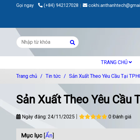
Gọi ngay
(+84) 942127028
cokhi.anthanhtech@gmai
TRANG CHỦ
Trang chủ
/
Tin tức
/
Sản Xuất Theo Yêu Cầu Tại TP
Sản Xuất Theo Yêu Cầu 
Ngày đăng:
24/11/2025
0 Đánh giá
Mục lục
[
Ẩn
]