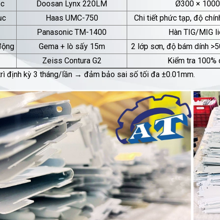
ục
Doosan Lynx 220LM
Ø300 × 100
ục
Haas UMC-750
Chi tiết phức tạp, độ ch
Panasonic TM-1400
Hàn TIG/MIG li
 động
Gema + lò sấy 15m
2 lớp sơn, độ bám dính >
Zeiss Contura G2
Kiểm tra 100% c
rì định kỳ 3 tháng/lần → đảm bảo sai số tối đa ±0.01mm.