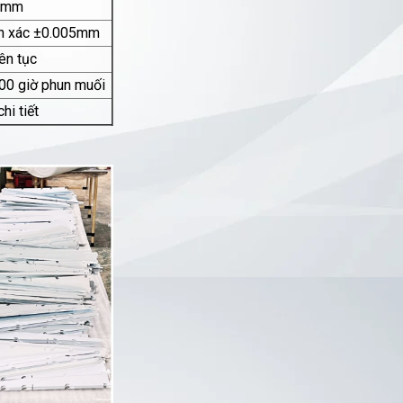
0mm
ính xác ±0.005mm
ên tục
500 giờ phun muối
hi tiết