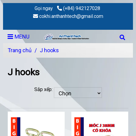
Gọi ngay
(+84) 942127028
cokhi.anthanhtech@gmail.com
MENU
Trang chủ
/
J hooks
J hooks
Sắp xếp: