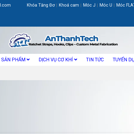
l.com
Khóa Tăng Đơ
Khoá cam
Móc J
Móc U
Móc FLA
SẢN PHẨM
DỊCH VỤ CƠ KHÍ
TIN TỨC
TUYỂN D