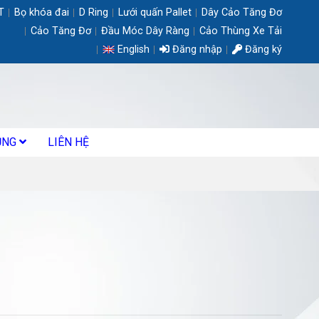
T
Bọ khóa đai
D Ring
Lưới quấn Pallet
Dây Cảo Tăng Đơ
Cảo Tăng Đơ
Đầu Móc Dây Ràng
Cảo Thùng Xe Tải
English
Đăng nhập
Đăng ký
ỤNG
LIÊN HỆ