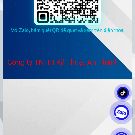
Mở Zalo, bấm quét QR để quét và xem trên điện thoại
Công ty TNHH Kỹ Thuật An Thành