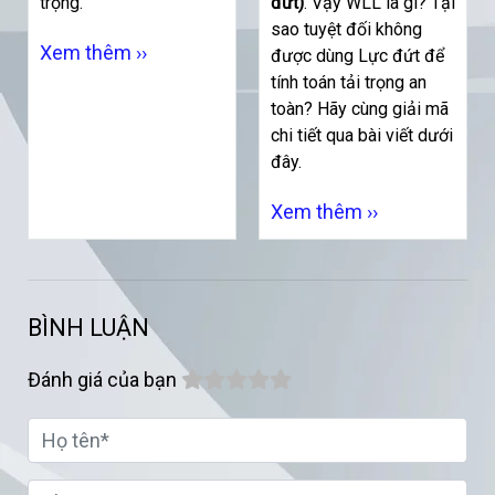
trọng.
đứt)
. Vậy WLL là gì? Tại
sao tuyệt đối không
Xem thêm ››
được dùng Lực đứt để
tính toán tải trọng an
toàn? Hãy cùng giải mã
chi tiết qua bài viết dưới
đây.
Xem thêm ››
BÌNH LUẬN
Đánh giá của bạn