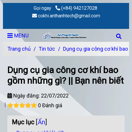
Gọi ngay
(+84) 942127028
cokhi.anthanhtech@gmail.com
MENU
Trang chủ
/
Tin tức
/
Dụng cụ gia công cơ khí bao g
Dụng cụ gia công cơ khí bao
gồm những gì? || Bạn nên biết
Ngày đăng:
22/07/2022
0 Đánh giá
Mục lục
[
Ẩn
]