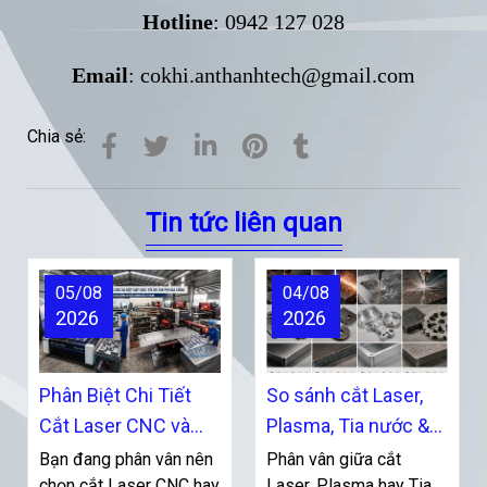
Hotline
: 0942 127 028
Email
: cokhi.anthanhtech@gmail.com
Chia sẻ:
Tin tức liên quan
05/08
04/08
2026
2026
Phân Biệt Chi Tiết
So sánh cắt Laser,
Cắt Laser CNC và
Plasma, Tia nước &
Đột Dập CNC: Ưu
CNC: Nên mua máy
Bạn đang phân vân nên
Phân vân giữa cắt
Nhược Điểm & Kinh
chọn cắt Laser CNC hay
nào?
Laser, Plasma hay Tia