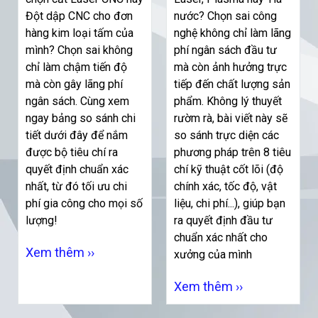
Đột dập CNC cho đơn
nước? Chọn sai công
Nghiệm Lựa Chọn
hàng kim loại tấm của
nghệ không chỉ làm lãng
mình? Chọn sai không
phí ngân sách đầu tư
chỉ làm chậm tiến độ
mà còn ảnh hưởng trực
mà còn gây lãng phí
tiếp đến chất lượng sản
ngân sách. Cùng xem
phẩm. Không lý thuyết
ngay bảng so sánh chi
rườm rà, bài viết này sẽ
tiết dưới đây để nắm
so sánh trực diện các
được bộ tiêu chí ra
phương pháp trên 8 tiêu
quyết định chuẩn xác
chí kỹ thuật cốt lõi (độ
nhất, từ đó tối ưu chi
chính xác, tốc độ, vật
phí gia công cho mọi số
liệu, chi phí...), giúp bạn
lượng!
ra quyết định đầu tư
chuẩn xác nhất cho
Xem thêm ››
xưởng của mình
Xem thêm ››