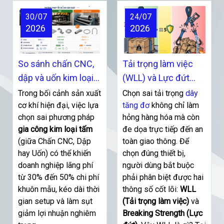
30/07
24/07
2026
2026
So sánh chấn CNC,
Tải trọng làm việc
dập và uốn kim loại
(WLL) và Lực đứt
phương pháp tối ưu
(Breaking Strength)
Trong bối cảnh sản xuất
Chọn sai tải trọng
dây
cho sản xuất
cơ khí hiện đại, việc lựa
của dây tăng đơ là
tăng đơ
không chỉ làm
chọn sai phương pháp
hỏng hàng hóa mà còn
gì?
gia công kim loại tấm
đe dọa trực tiếp đến an
(giữa Chấn CNC, Dập
toàn giao thông. Để
hay Uốn) có thể khiến
chọn đúng thiết bị,
doanh nghiệp lãng phí
người dùng bắt buộc
từ 30% đến 50% chi phí
phải phân biệt được hai
khuôn mẫu, kéo dài thời
thông số cốt lõi:
WLL
gian setup và làm sụt
(Tải trọng làm việc)
và
giảm lợi nhuận nghiêm
Breaking Strength (Lực