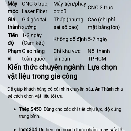
Máy
CNC 5 trục,
Máy tiện/phay
CNC 3 trục
móc
Laser Fiber
cơ cũ
Giá
Giá gốc tại
Thấp (nhưng
Cao (chi phí
thành
xưởng
sai số cao)
mặt bằng lớn)
Tiến
1-3 ngày
Không cố định
5-7 ngày
độ
(Cam kết)
Phạm
Giao hàng
Chỉ khu vực
Nội thành
vi
toàn quốc
lân cận
TP.HCM
Kiến thức chuyên ngành: Lựa chọn
vật liệu trong gia công
Để giúp khách hàng có cái nhìn chuyên sâu,
An Thành
chia
sẻ cách chọn vật liệu tối ưu:
Thép S45C
: Dùng cho các chi tiết chịu lực, độ cứng
trung bình.
Inox 304
: Ưu tiên cho ngành thực phẩm, máy sấy tổ