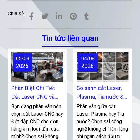
Chia sẻ:
Tin tức liên quan
05/08
04/08
2026
2026
Phân Biệt Chi Tiết
So sánh cắt Laser,
Cắt Laser CNC và
Plasma, Tia nước &
Đột Dập CNC: Ưu
CNC: Nên mua máy
Bạn đang phân vân nên
Phân vân giữa cắt
Nhược Điểm & Kinh
chọn cắt Laser CNC hay
nào?
Laser, Plasma hay Tia
Đột dập CNC cho đơn
nước? Chọn sai công
Nghiệm Lựa Chọn
hàng kim loại tấm của
nghệ không chỉ làm lãng
mình? Chọn sai không
phí ngân sách đầu tư