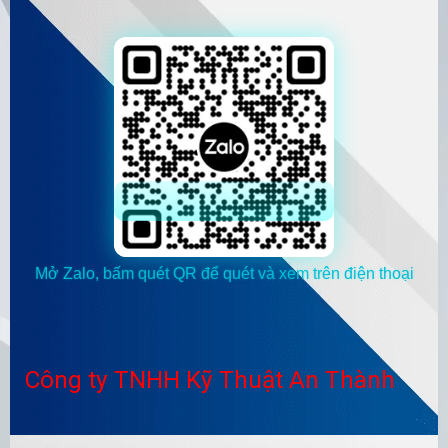
Mở Zalo, bấm quét QR để quét và xem trên điện thoại
Công ty TNHH Kỹ Thuật An Thành