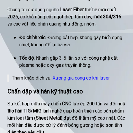
Chúng tôi sử dụng nguồn
Laser Fiber
thế hệ mới nhất
2026, có khả năng cắt ngọt thép tấm dày,
inox 304/316
và các vật liệu phản quang như đồng, nhôm.
Độ chính xác
: Đường cắt hẹp, không gây biến dạng
nhiệt, không để lại ba via.
Tốc độ
: Nhanh gấp 3-5 lần so với công nghệ cắt
plasma hoặc oxy-gas truyền thống.
Tham khảo dịch vụ:
Xưởng gia công cơ khí laser
Chấn dập và hàn kỹ thuật cao
Sự kết hợp giữa máy chấn
CNC
lực ép 200 tấn và đội ngũ
thợ hàn TIG/MIG
lành nghề giúp hoàn thiện các sản phẩm
kim loại tấm (
Sheet Metal
) đạt độ thẩm mỹ cao nhất. Các
mối hàn đều được xử lý đánh bóng gương hoặc sơn tĩnh
điện theo yêu cầu.