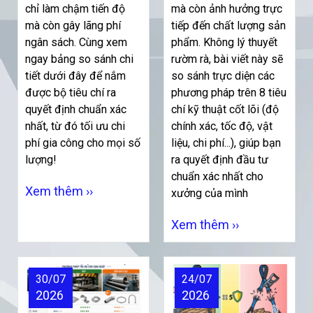
chỉ làm chậm tiến độ
mà còn ảnh hưởng trực
mà còn gây lãng phí
tiếp đến chất lượng sản
ngân sách. Cùng xem
phẩm. Không lý thuyết
ngay bảng so sánh chi
rườm rà, bài viết này sẽ
tiết dưới đây để nắm
so sánh trực diện các
được bộ tiêu chí ra
phương pháp trên 8 tiêu
quyết định chuẩn xác
chí kỹ thuật cốt lõi (độ
nhất, từ đó tối ưu chi
chính xác, tốc độ, vật
phí gia công cho mọi số
liệu, chi phí...), giúp bạn
lượng!
ra quyết định đầu tư
chuẩn xác nhất cho
Xem thêm ››
xưởng của mình
Xem thêm ››
30/07
24/07
2026
2026