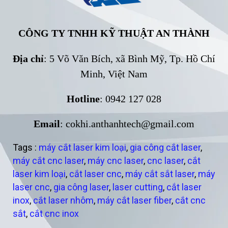
CÔNG TY TNHH KỸ THUẬT AN THÀNH
Địa chỉ
: 5 Võ Văn Bích, xã Bình Mỹ, Tp. Hồ Chí
Minh, Việt Nam
Hotline
: 0942 127 028
Email
: cokhi.anthanhtech@gmail.com
Tags :
máy cắt laser kim loại
,
gia công cắt laser
,
máy cắt cnc laser
,
máy cnc laser
,
cnc laser
,
cắt
laser kim loại
,
cắt laser cnc
,
máy cắt sắt laser
,
máy
laser cnc
,
gia công laser
,
laser cutting
,
cắt laser
inox
,
cắt laser nhôm
,
máy cắt laser fiber
,
cắt cnc
sắt
,
cắt cnc inox