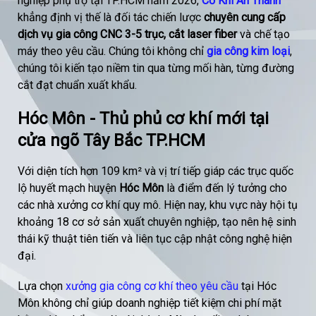
nghiệp phụ trợ tại TP.HCM năm 2026,
Cơ Khí An Thành
khẳng định vị thế là đối tác chiến lược
chuyên cung cấp
dịch vụ gia công CNC 3-5 trục, cắt laser fiber
và chế tạo
máy theo yêu cầu. Chúng tôi không chỉ
gia công kim loại
,
chúng tôi kiến tạo niềm tin qua từng mối hàn, từng đường
cắt đạt chuẩn xuất khẩu.
Hóc Môn - Thủ phủ cơ khí mới tại
cửa ngõ Tây Bắc TP.HCM
Với diện tích hơn 109 km² và vị trí tiếp giáp các trục quốc
lộ huyết mạch huyện
Hóc Môn
là điểm đến lý tưởng cho
các nhà xưởng cơ khí quy mô. Hiện nay, khu vực này hội tụ
khoảng 18 cơ sở sản xuất chuyên nghiệp, tạo nên hệ sinh
thái kỹ thuật tiên tiến và liên tục cập nhật công nghệ hiện
đại.
Lựa chọn
xưởng gia công cơ khí theo yêu cầu
tại Hóc
Môn không chỉ giúp doanh nghiệp tiết kiệm chi phí mặt