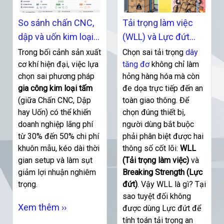
So sánh chấn CNC,
Tải trọng làm việc
dập và uốn kim loại
(WLL) và Lực đứt
phương pháp tối ưu
(Breaking Strength)
Trong bối cảnh sản xuất
Chọn sai tải trọng
dây
cho sản xuất
cơ khí hiện đại, việc lựa
của dây tăng đơ là
tăng đơ
không chỉ làm
chọn sai phương pháp
hỏng hàng hóa mà còn
gì?
gia công kim loại tấm
đe dọa trực tiếp đến an
(giữa Chấn CNC, Dập
toàn giao thông. Để
hay Uốn) có thể khiến
chọn đúng thiết bị,
doanh nghiệp lãng phí
người dùng bắt buộc
từ 30% đến 50% chi phí
phải phân biệt được hai
khuôn mẫu, kéo dài thời
thông số cốt lõi:
WLL
gian setup và làm sụt
(Tải trọng làm việc)
và
giảm lợi nhuận nghiêm
Breaking Strength (Lực
trọng.
đứt)
. Vậy WLL là gì? Tại
sao tuyệt đối không
Xem thêm ››
được dùng Lực đứt để
tính toán tải trọng an